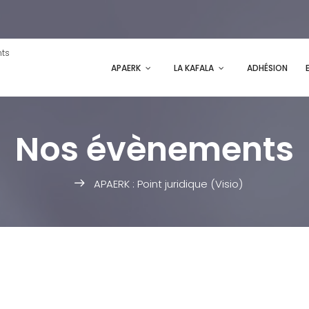
nts
APAERK
LA KAFALA
ADHÉSION
Nos évènements
APAERK : Point juridique (Visio)