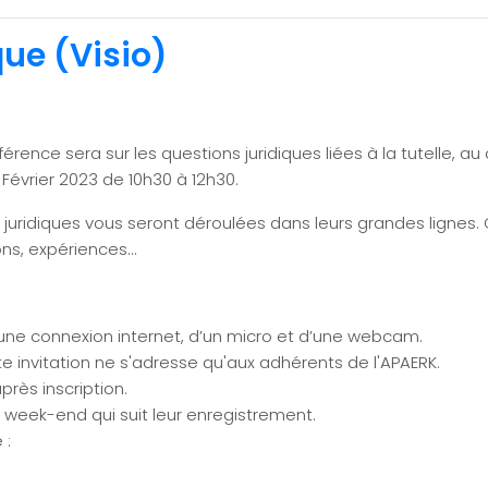
que (Visio)
ence sera sur les questions juridiques liées à la tutelle, au c
2 Février 2023 de 10h30 à 12h30.
 juridiques vous seront déroulées dans leurs grandes lignes.
ons, expériences…
d’une connexion internet, d’un micro et d’une webcam.
e invitation ne s'adresse qu'aux adhérents de l'APAERK.
rès inscription.
e week-end qui suit leur enregistrement.
e :