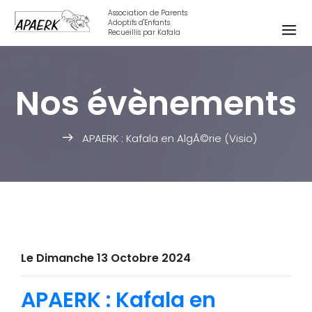
Association de Parents
Adoptifs d'Enfants
Recueillis par Kafala
Nos évènements
APAERK : Kafala en AlgÃ©rie (Visio)
Le Dimanche 13 Octobre 2024
APAERK : Kafala en