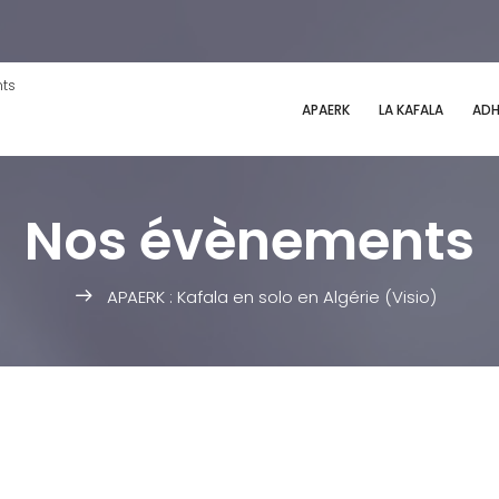
nts
APAERK
LA KAFALA
ADH
Nos évènements
APAERK : Kafala en solo en Algérie (Visio)